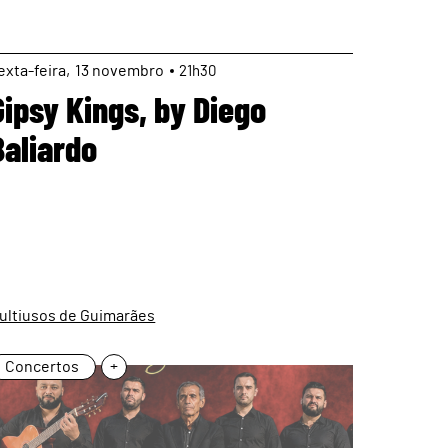
page
exta
13
novembro
21h30
Gipsy Kings, by Diego
Baliardo
ultiusos de Guimarães
Concertos
+