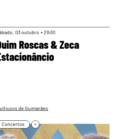
page
ábado
03
outubro
21h30
Quim Roscas & Zeca
Estacionâncio
ultiusos de Guimarães
Concertos
+