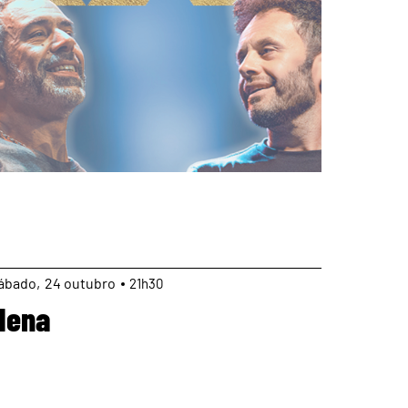
page
ábado
24
outubro
21h30
Nena