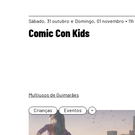
page
Sábado
31
outubro
e
Domingo
01
novembro
11h
Comic Con Kids
Multiusos de Guimarães
Crianças
Eventos
+