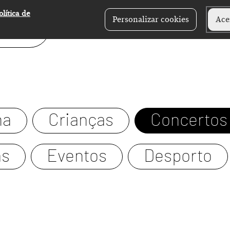
olítica de
Personalizar cookies
Ace
ma
Crianças
Concertos
as
Eventos
Desporto