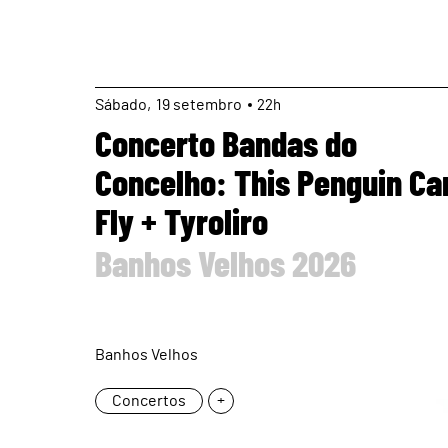
page
Sábado
19
setembro
22h
Concerto Bandas do
Concelho: This Penguin Ca
Fly + Tyroliro
Banhos Velhos 2026
Banhos Velhos
Concertos
+