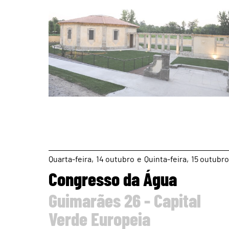
page
Quarta
14
outubro
e
Quinta
15
outubro
Congresso da Água
Guimarães 26 - Capital
Verde Europeia