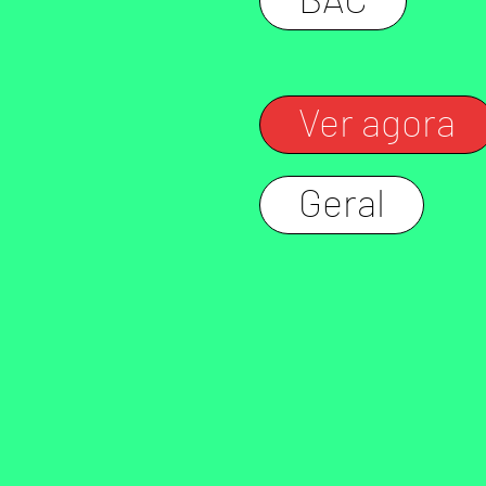
BAC
Ver agora
Geral