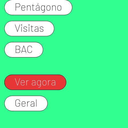
Pentágono
Visitas
BAC
Ver agora
Geral