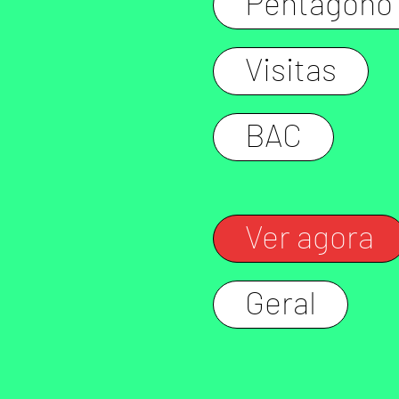
Pentágono
Visitas
BAC
Ver agora
Geral