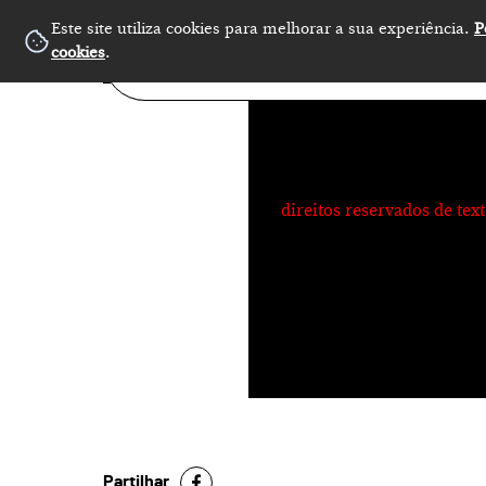
Este site utiliza cookies para melhorar a sua experiência.
P
No Record
cookies
.
direitos reservados de te
Partilhar