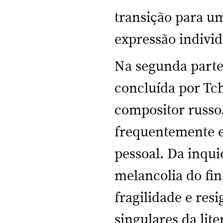
transição para u
expressão individ
Na segunda parte 
concluída por Tc
compositor russo.
frequentemente 
pessoal. Da inqu
melancolia do fin
fragilidade e re
singulares da lite