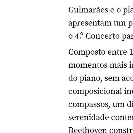
Guimarães e o pia
apresentam um p
o 4.º Concerto pa
Composto entre 1
momentos mais in
do piano, sem ac
composicional iné
compassos, um diá
serenidade contem
Beethoven constró