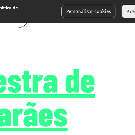
olítica de
Personalizar cookies
Ace
estra de
arães