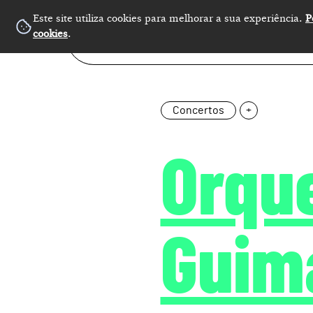
Este site utiliza cookies para melhorar a sua experiência.
P
cookies
.
Concertos
+
Orqu
Guim