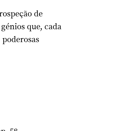
trospeção de
 génios que, cada
s poderosas