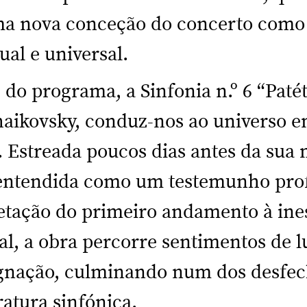
ma nova conceção do concerto como
ual e universal.
do programa, a Sinfonia n.º 6 “Patét
haikovsky, conduz-nos ao universo 
 Estreada poucos dias antes da sua 
entendida como um testemunho pr
ietação do primeiro andamento à in
al, a obra percorre sentimentos de l
signação, culminando num dos desfe
ratura sinfónica.