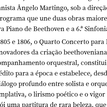
nista Ângelo Martingo, sob a direçã
rograma que une duas obras maiore
ra Piano de Beethoven e a 6.ª Sinfoni
805 e 1806, o Quarto Concerto para
ovadores da criação beethoveniana.
ompanhamento orquestral, constitu
dito para a época e estabelece, des
logo profundo entre solista e orque
plativa, o lirismo poético e o vigor
i uma partitura de rara beleza, qu