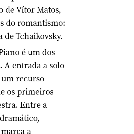
o de Vítor Matos,
s do romantismo:
a de Tchaikovsky.
 Piano é um dos
 A entrada a solo
i um recurso
de os primeiros
stra. Entre a
 dramático,
e marca a