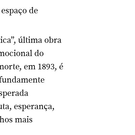
 espaço de
ica”, última obra
emocional do
morte, em 1893, é
ofundamente
esperada
uta, esperança,
chos mais