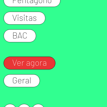
Pentágono
Visitas
BAC
Ver agora
Geral