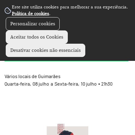
Este site utiliza cookies para melhorar a sua experiência.
Política de cookies
.
Personalizar cookies
Concertos
+
Aceitar todos os Cookies
O Verão é Jazz 2026
Desativar cookies não essenciais
Vários locais de Guimarães
Quarta
08
julho
a
Sexta
10
julho
21h30