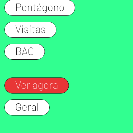
Pentágono
Visitas
BAC
Ver agora
Geral