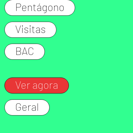
Pentágono
Visitas
BAC
Ver agora
Geral