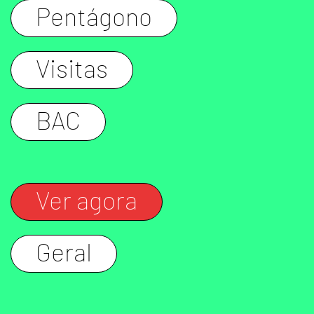
Pentágono
Visitas
BAC
Ver agora
Geral