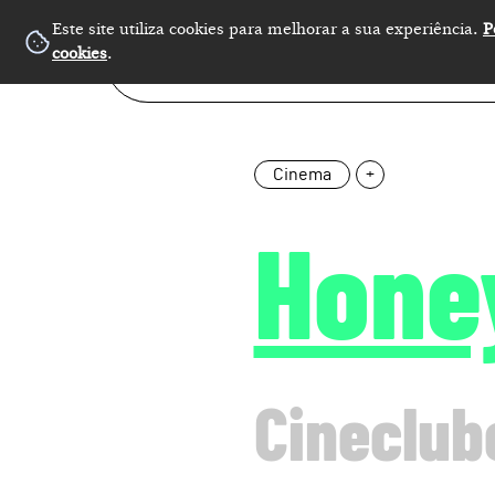
Este site utiliza cookies para melhorar a sua experiência.
P
cookies
.
Cinema
+
Honey
Cineclub