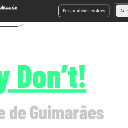
olítica de
Personalizar cookies
Ace
 Don’t!
e de Guimarães