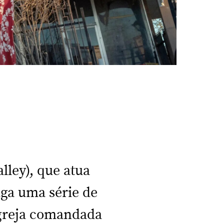
lley), que atua
iga uma série de
igreja comandada