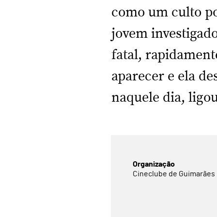
como um culto p
jovem investigad
fatal, rapidamen
aparecer e ela de
naquele dia, ligo
Organização
Cineclube de Guimarães