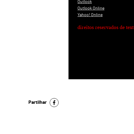
Outlook
Outlook Online
Yahoo! Online
direitos reservados de te
Partilhar