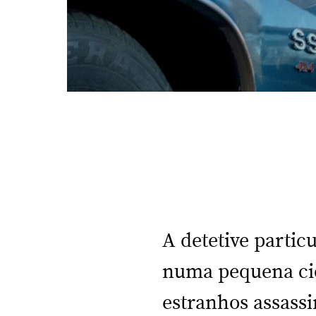
A detetive partic
numa pequena cida
estranhos assass