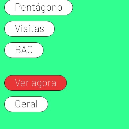
Pentágono
Visitas
BAC
Ver agora
Geral