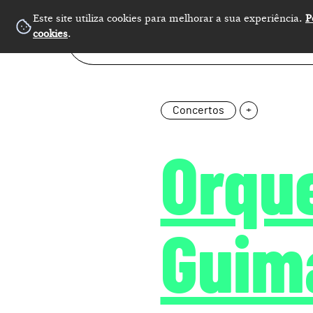
Este site utiliza cookies para melhorar a sua experiência.
P
cookies
.
Concertos
+
Orqu
Guim