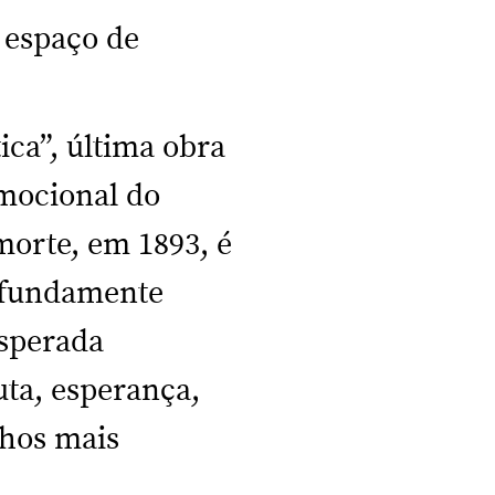
 espaço de
ica”, última obra
emocional do
morte, em 1893, é
ofundamente
esperada
uta, esperança,
chos mais