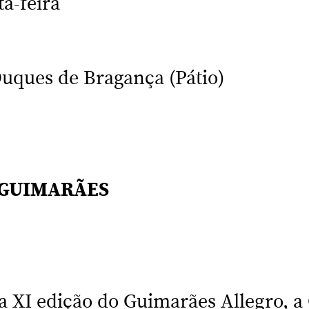
ta-feira
uques de Bragança (Pátio)
 GUIMARÃES
a XI edição do Guimarães Allegro, a