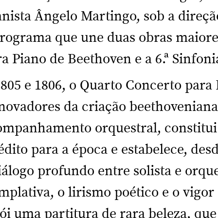
nista Ângelo Martingo, sob a direçã
rograma que une duas obras maiore
ra Piano de Beethoven e a 6.ª Sinfoni
805 e 1806, o Quarto Concerto para
ovadores da criação beethoveniana.
ompanhamento orquestral, constitu
dito para a época e estabelece, des
logo profundo entre solista e orque
plativa, o lirismo poético e o vigor
i uma partitura de rara beleza, qu