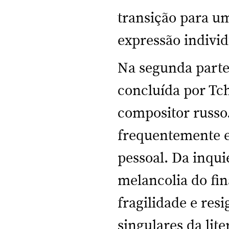
transição para u
expressão individ
Na segunda parte 
concluída por Tc
compositor russo.
frequentemente 
pessoal. Da inqu
melancolia do fin
fragilidade e re
singulares da lite