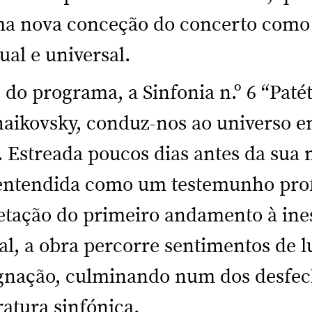
ma nova conceção do concerto como
ual e universal.
do programa, a Sinfonia n.º 6 “Patét
haikovsky, conduz-nos ao universo 
 Estreada poucos dias antes da sua 
entendida como um testemunho pr
ietação do primeiro andamento à in
al, a obra percorre sentimentos de l
signação, culminando num dos desfe
ratura sinfónica.