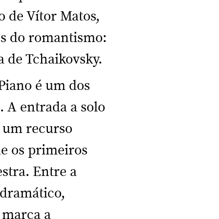
o de Vítor Matos,
s do romantismo:
a de Tchaikovsky.
 Piano é um dos
 A entrada a solo
i um recurso
de os primeiros
stra. Entre a
 dramático,
e marca a