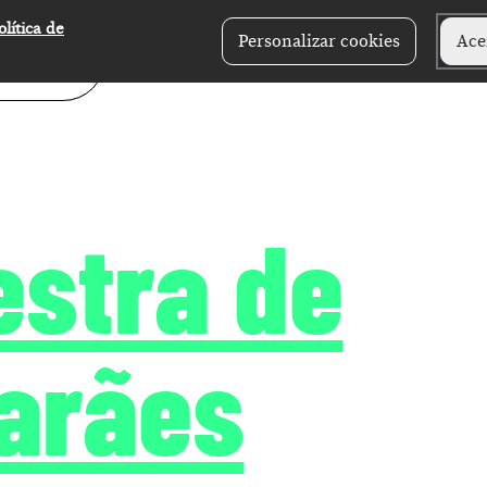
olítica de
Personalizar cookies
Ace
estra de
arães