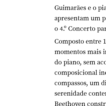
Guimarães e o pia
apresentam um p
o 4.º Concerto pa
Composto entre 1
momentos mais in
do piano, sem ac
composicional iné
compassos, um diá
serenidade contem
Beethoven constró