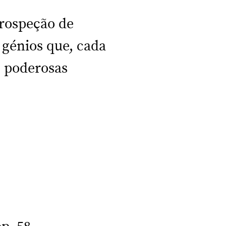
trospeção de
 génios que, cada
s poderosas