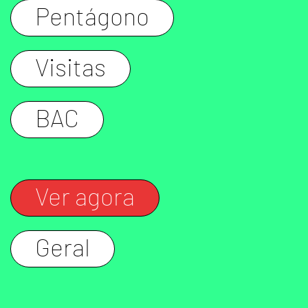
Pentágono
Visitas
BAC
Ver agora
Geral