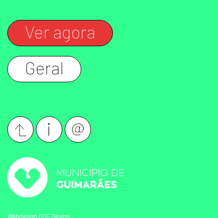
Ver agora
Geral
Webdesign
OOF Design