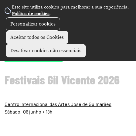
Este site utiliza cookies para melhorar a sua experiência.
Política de cookies
.
Personalizar cookies
Artes performativas
Festivais de Gil Vicente
+
Aceitar todos os Cookies
"Ivu’kar"
Desativar cookies não essenciais
Festivais Gil Vicente 2026
Centro Internacional das Artes José de Guimarães
Sábado
06
junho
18h