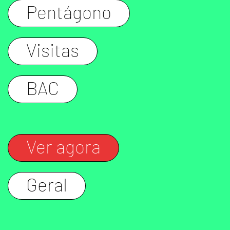
Pentágono
Visitas
BAC
Ver agora
Geral