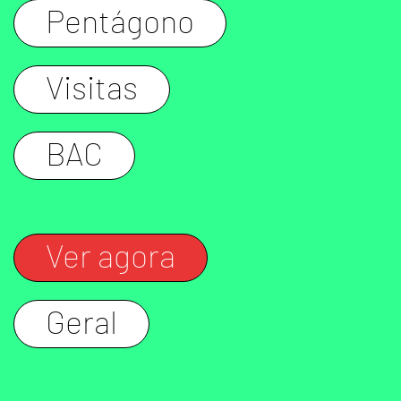
Pentágono
Visitas
BAC
Ver agora
Geral