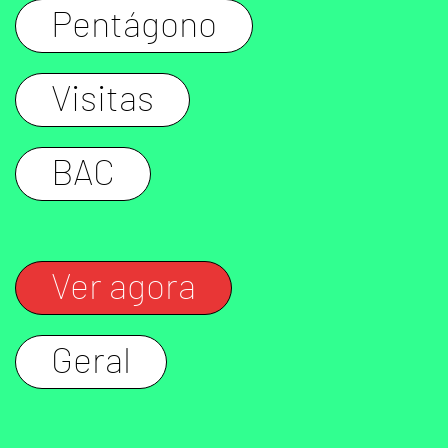
Pentágono
Visitas
BAC
Ver agora
Geral